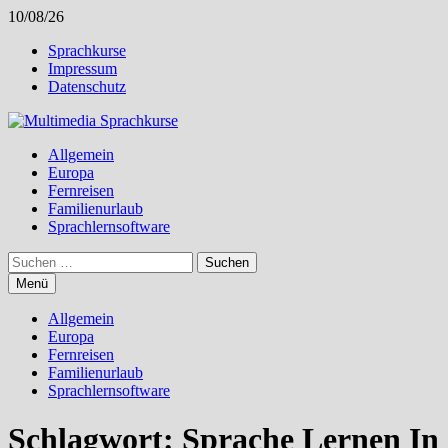
Zum
10/08/26
Inhalt
Sprachkurse
springen
Impressum
Datenschutz
Allgemein
Europa
Fernreisen
Familienurlaub
Sprachlernsoftware
Suchen
nach:
Menü
Allgemein
Europa
Fernreisen
Familienurlaub
Sprachlernsoftware
Schlagwort:
Sprache Lernen In