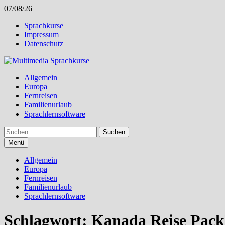
Zum
07/08/26
Inhalt
Sprachkurse
springen
Impressum
Datenschutz
Allgemein
Europa
Fernreisen
Familienurlaub
Sprachlernsoftware
Suchen
nach:
Menü
Allgemein
Europa
Fernreisen
Familienurlaub
Sprachlernsoftware
Schlagwort:
Kanada Reise Packl