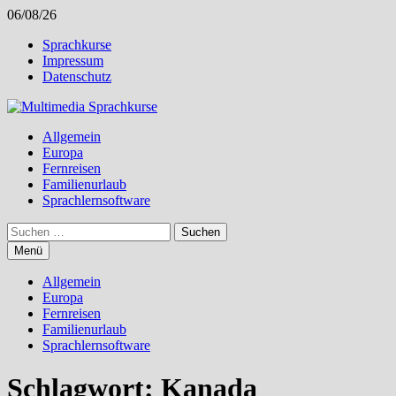
Zum
06/08/26
Inhalt
Sprachkurse
springen
Impressum
Datenschutz
Allgemein
Europa
Fernreisen
Familienurlaub
Sprachlernsoftware
Suchen
nach:
Menü
Allgemein
Europa
Fernreisen
Familienurlaub
Sprachlernsoftware
Schlagwort:
Kanada