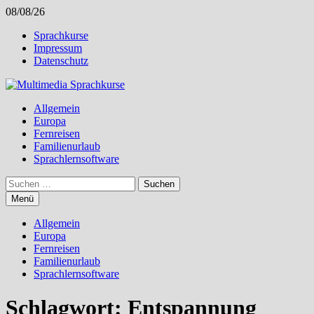
Zum
08/08/26
Inhalt
Sprachkurse
springen
Impressum
Datenschutz
Allgemein
Europa
Fernreisen
Familienurlaub
Sprachlernsoftware
Suchen
nach:
Menü
Allgemein
Europa
Fernreisen
Familienurlaub
Sprachlernsoftware
Schlagwort:
Entspannung