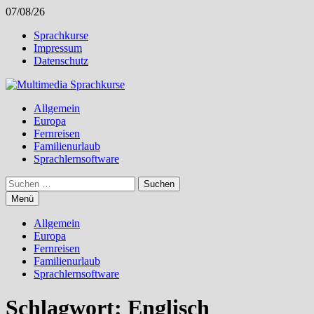
Zum
07/08/26
Inhalt
Sprachkurse
springen
Impressum
Datenschutz
Allgemein
Europa
Fernreisen
Familienurlaub
Sprachlernsoftware
Suchen
nach:
Menü
Allgemein
Europa
Fernreisen
Familienurlaub
Sprachlernsoftware
Schlagwort:
Englisch